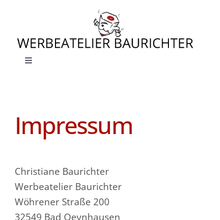
Zum
Inhalt
springen
Toggle
Navigation
Home
Impressum
News
Corporate Design
Christiane Baurichter
Printmedien
Werbeatelier Baurichter
Wöhrener Straße 200
Buchsatz
32549 Bad Oeynhausen