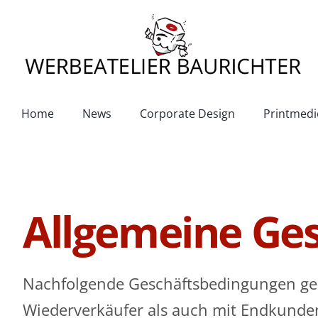
Zum
Inhalt
springen
Home
News
Corporate Design
Printmedi
Allgemeine Ge
Nachfolgende Geschäftsbedingungen gelt
Wiederverkäufer als auch mit Endkunde