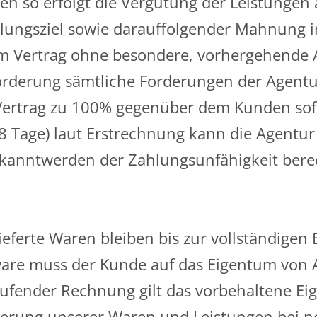
gen so erfolgt die Vergütung der Leistungen
ngsziel sowie darauffolgender Mahnung im
om Vertrag ohne besondere, vorhergehende 
rderung sämtliche Forderungen der Agentur
n Vertrag zu 100% gegenüber dem Kunden sofor
 Tage) laut Erstrechnung kann die Agentur 
kanntwerden der Zahlungsunfähigkeit berech
eferte Waren bleiben bis zur vollständigen
tsware muss der Kunde auf das Eigentum von
aufender Rechnung gilt das vorbehaltene Ei
erung unserer Waren und Leistungen bei n