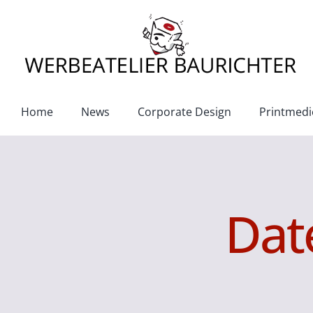
Zum
Inhalt
springen
Home
News
Corporate Design
Printmedi
Dat